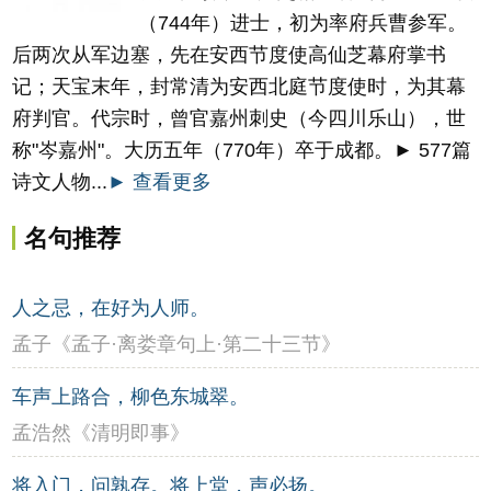
（744年）进士，初为率府兵曹参军。
后两次从军边塞，先在安西节度使高仙芝幕府掌书
记；天宝末年，封常清为安西北庭节度使时，为其幕
府判官。代宗时，曾官嘉州刺史（今四川乐山），世
称"岑嘉州"。大历五年（770年）卒于成都。► 577篇
诗文人物...
► 查看更多
名句推荐
人之忌，在好为人师。
孟子《孟子·离娄章句上·第二十三节》
车声上路合，柳色东城翠。
孟浩然《清明即事》
将入门，问孰存。将上堂，声必扬。