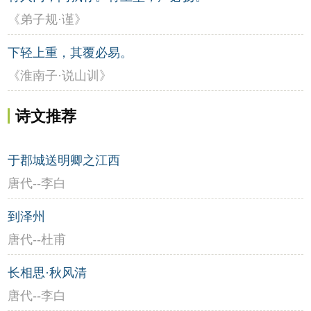
《弟子规·谨》
下轻上重，其覆必易。
《淮南子·说山训》
诗文推荐
于郡城送明卿之江西
唐代--李白
到泽州
唐代--杜甫
长相思·秋风清
唐代--李白