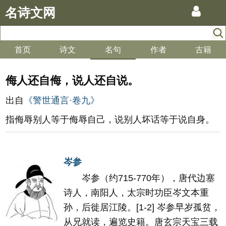
名诗文网
首页
诗文
名句
作者
古籍
侮人还自侮，说人还自说。
出自
《警世通言·卷九》
指侮辱别人等于侮辱自己，说别人坏话等于说自身。
岑参
岑参（约715-770年），唐代边塞
诗人，南阳人，太宗时功臣岑文本重
孙，后徙居江陵。[1-2] 岑参早岁孤贫，
从兄就读，遍览史籍。唐玄宗天宝三载