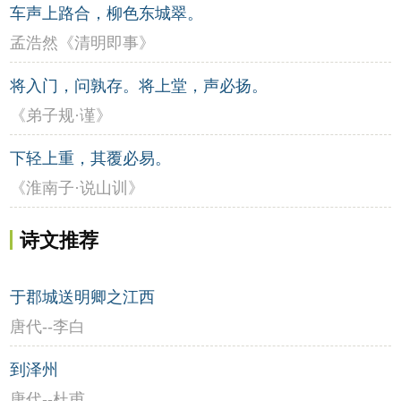
车声上路合，柳色东城翠。
孟浩然《清明即事》
将入门，问孰存。将上堂，声必扬。
《弟子规·谨》
下轻上重，其覆必易。
《淮南子·说山训》
诗文推荐
于郡城送明卿之江西
唐代--李白
到泽州
唐代--杜甫