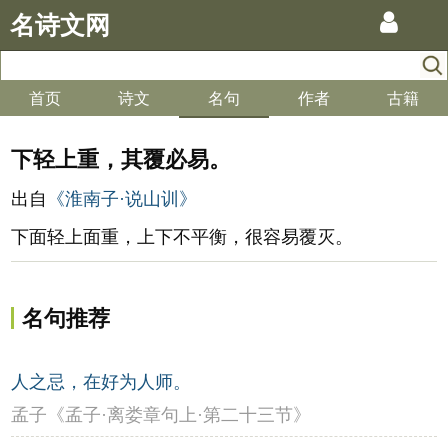
名诗文网
首页
诗文
名句
作者
古籍
下轻上重，其覆必易。
出自
《淮南子·说山训》
下面轻上面重，上下不平衡，很容易覆灭。
名句推荐
人之忌，在好为人师。
孟子《孟子·离娄章句上·第二十三节》