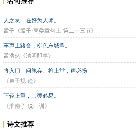
名句推荐
人之忌，在好为人师。
孟子《孟子·离娄章句上·第二十三节》
车声上路合，柳色东城翠。
孟浩然《清明即事》
将入门，问孰存。将上堂，声必扬。
《弟子规·谨》
下轻上重，其覆必易。
《淮南子·说山训》
诗文推荐