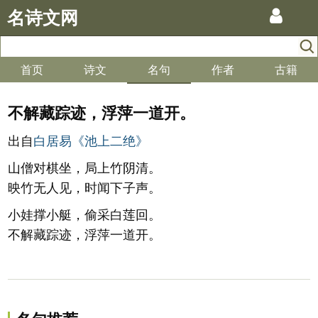
名诗文网
首页
诗文
名句
作者
古籍
不解藏踪迹，浮萍一道开。
出自
白居易《池上二绝》
山僧对棋坐，局上竹阴清。
映竹无人见，时闻下子声。
小娃撑小艇，偷采白莲回。
不解藏踪迹，浮萍一道开。