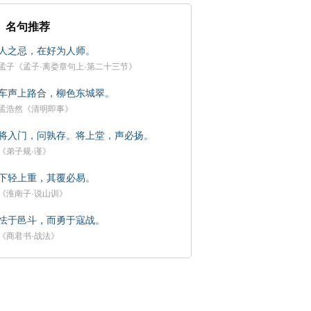
名句推荐
人之忌，在好为人师。
孟子《孟子·离娄章句上·第二十三节》
车声上路合，柳色东城翠。
孟浩然《清明即事》
将入门，问孰存。将上堂，声必扬。
《弟子规·谨》
下轻上重，其覆必易。
《淮南子·说山训》
怯于邑斗，而勇于寇战。
《商君书·战法》