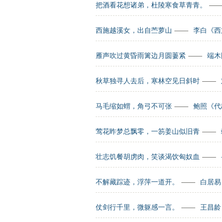
把酒看花想诸弟，杜陵寒食草青青。
—
西施越溪女，出自苎萝山
——
李白《西
雁声吹过黄昏雨篱边月圆萋紧
——
端木
秋草独寻人去后，寒林空见日斜时
——
马毛缩如蝟，角弓不可张
——
鲍照《代
莺花昨梦总飘零，一笏姜山似旧青
——
壮志饥餐胡虏肉，笑谈渴饮匈奴血
——
不解藏踪迹，浮萍一道开。
——
白居易
仗剑行千里，微躯感一言。
——
王昌龄