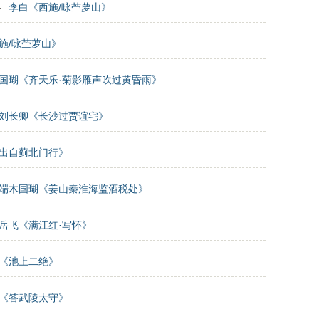
—
李白《西施/咏苎萝山》
施/咏苎萝山》
国瑚《齐天乐·菊影雁声吹过黄昏雨》
刘长卿《长沙过贾谊宅》
出自蓟北门行》
端木国瑚《姜山秦淮海监酒税处》
岳飞《满江红·写怀》
《池上二绝》
《答武陵太守》