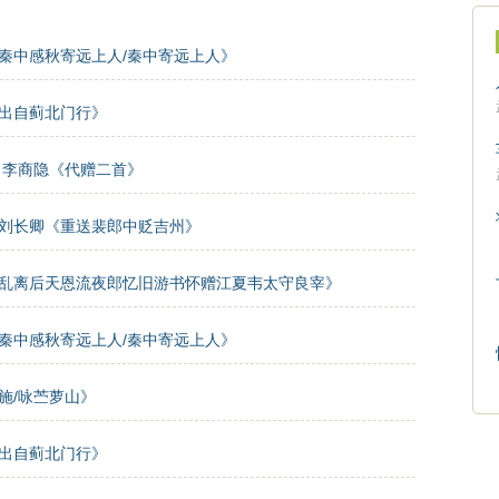
秦中感秋寄远上人/秦中寄远上人》
出自蓟北门行》
李商隐《代赠二首》
刘长卿《重送裴郎中贬吉州》
乱离后天恩流夜郎忆旧游书怀赠江夏韦太守良宰》
秦中感秋寄远上人/秦中寄远上人》
施/咏苎萝山》
出自蓟北门行》