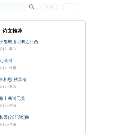
登录
注册
诗文推荐
于郡城送明卿之江西
唐代--李白
到泽州
唐代--杜甫
长相思·秋风清
唐代--李白
塞上曲送元美
唐代--李白
和聂仪部明妃曲
唐代--李白