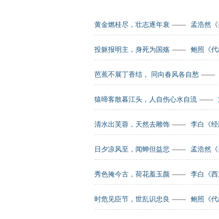
黄金燃桂尽，壮志逐年衰
——
孟浩然《
投躯报明主，身死为国殇
——
鲍照《代
芭蕉不展丁香结， 同向春风各自愁
——
猿啼客散暮江头，人自伤心水自流
——
清水出芙蓉，天然去雕饰
——
李白《经
日夕凉风至，闻蝉但益悲
——
孟浩然《
秀色掩今古，荷花羞玉颜
——
李白《西
时危见臣节，世乱识忠良
——
鲍照《代