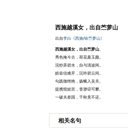
名诗文网
名句
首页
诗文
西施越溪女，出自苎萝山
出自
李白《西施/咏苎萝山》
西施越溪女，出自苎萝山
。
秀色掩今古，荷花羞玉颜。
浣纱弄碧水，自与清波闲。
皓齿信难开，沉吟碧云间。
勾践徵绝艳，扬蛾入吴关。
提携馆娃宫，杳渺讵可攀。
一破夫差国，千秋竟不还。
相关名句