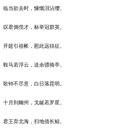
临当欲去时，慷慨泪沾缨。
叹君倜傥才，标举冠群英。
开筵引祖帐，慰此远徂征。
鞍马若浮云，送余骠骑亭。
歌钟不尽意，白日落昆明。
十月到幽州，戈鋋若罗星。
君王弃北海，扫地借长鲸。