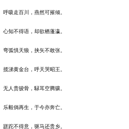
呼吸走百川，燕然可摧倾。
心知不得语，却欲栖蓬瀛。
弯弧惧天狼，挟矢不敢张。
揽涕黄金台，呼天哭昭王。
无人贵骏骨，騄耳空腾骧。
乐毅倘再生，于今亦奔亡。
蹉跎不得意，驱马还贵乡。