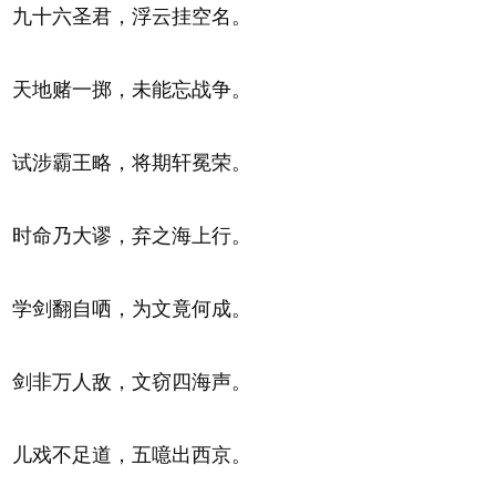
九十六圣君，浮云挂空名。
天地赌一掷，未能忘战争。
试涉霸王略，将期轩冕荣。
时命乃大谬，弃之海上行。
学剑翻自哂，为文竟何成。
剑非万人敌，文窃四海声。
儿戏不足道，五噫出西京。