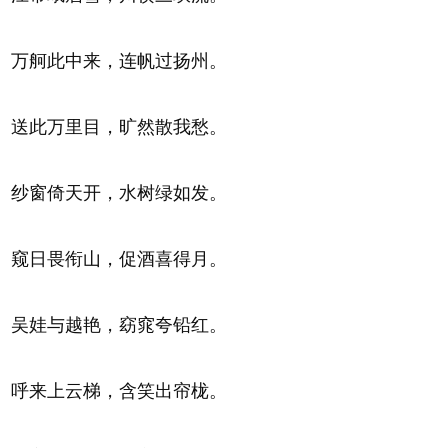
万舸此中来，连帆过扬州。
送此万里目，旷然散我愁。
纱窗倚天开，水树绿如发。
窥日畏衔山，促酒喜得月。
吴娃与越艳，窈窕夸铅红。
呼来上云梯，含笑出帘栊。