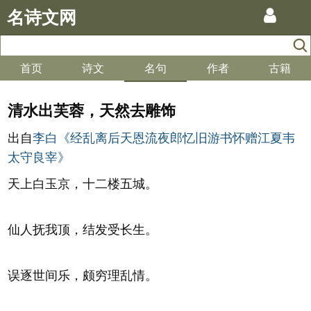
名诗文网
首页
诗文
名句
作者
古籍
清水出芙蓉，天然去雕饰
出自
李白《经乱离后天恩流夜郎忆旧游书怀赠江夏韦
太守良宰》
天上白玉京，十二楼五城。
仙人抚我顶，结发受长生。
误逐世间乐，颇穷理乱情。