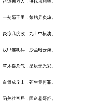
祖道拥万人，供帐遥相望。
一别隔千里，荣枯异炎凉。
炎凉几度改，九土中横溃。
汉甲连胡兵，沙尘暗云海。
草木摇杀气，星辰无光彩。
白骨成丘山，苍生竟何罪。
函关壮帝居，国命悬哥舒。