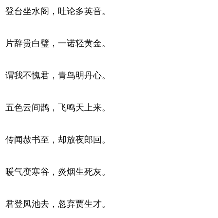
登台坐水阁，吐论多英音。
片辞贵白璧，一诺轻黄金。
谓我不愧君，青鸟明丹心。
五色云间鹊，飞鸣天上来。
传闻赦书至，却放夜郎回。
暖气变寒谷，炎烟生死灰。
君登凤池去，忽弃贾生才。