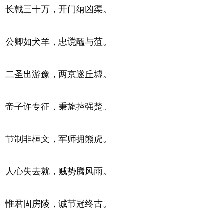
长戟三十万，开门纳凶渠。
公卿如犬羊，忠谠醢与菹。
二圣出游豫，两京遂丘墟。
帝子许专征，秉旄控强楚。
节制非桓文，军师拥熊虎。
人心失去就，贼势腾风雨。
惟君固房陵，诚节冠终古。