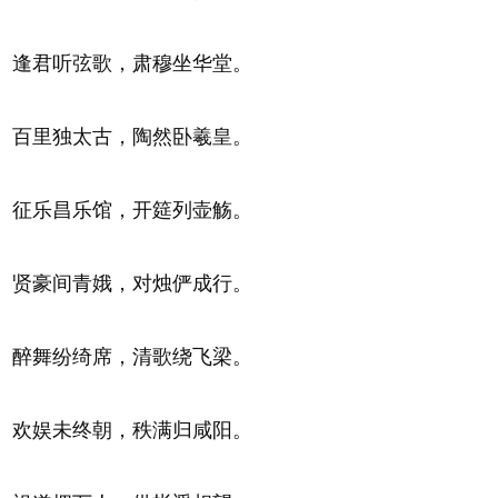
逢君听弦歌，肃穆坐华堂。
百里独太古，陶然卧羲皇。
征乐昌乐馆，开筵列壶觞。
贤豪间青娥，对烛俨成行。
醉舞纷绮席，清歌绕飞梁。
欢娱未终朝，秩满归咸阳。