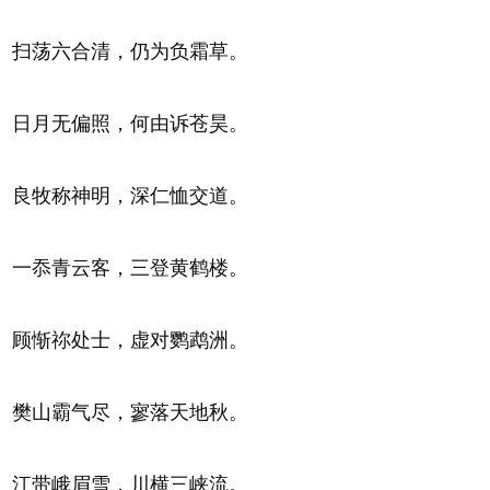
扫荡六合清，仍为负霜草。
日月无偏照，何由诉苍昊。
良牧称神明，深仁恤交道。
一忝青云客，三登黄鹤楼。
顾惭祢处士，虚对鹦鹉洲。
樊山霸气尽，寥落天地秋。
江带峨眉雪，川横三峡流。