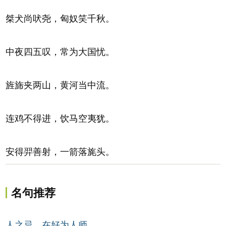
桀犬尚吠尧，匈奴笑千秋。
中夜四五叹，常为大国忧。
旌旆夹两山，黄河当中流。
连鸡不得进，饮马空夷犹。
安得羿善射，一箭落旄头。
名句推荐
人之忌，在好为人师。