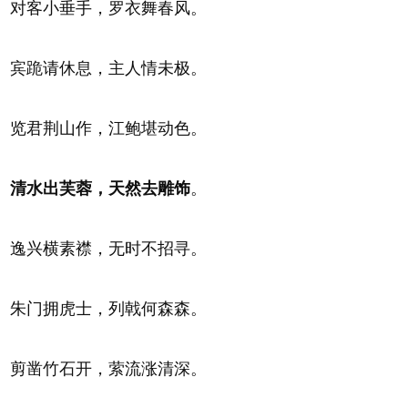
对客小垂手，罗衣舞春风。
宾跪请休息，主人情未极。
览君荆山作，江鲍堪动色。
清水出芙蓉，天然去雕饰
。
逸兴横素襟，无时不招寻。
朱门拥虎士，列戟何森森。
剪凿竹石开，萦流涨清深。