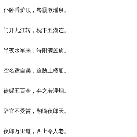
仆卧香炉顶，餐霞漱瑶泉。
门开九江转，枕下五湖连。
半夜水军来，浔阳满旌旃。
空名适自误，迫胁上楼船。
徒赐五百金，弃之若浮烟。
辞官不受赏，翻谪夜郎天。
夜郎万里道，西上令人老。